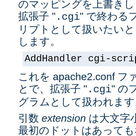
のマッピングを上書きし
拡張子 "
" で終わる
.cgi
リプトとして扱いたいと
します。
AddHandler cgi-scri
これを apache2.con
とで、拡張子 "
" の
.cgi
グラムとして扱われます
引数
extension
は大文字
最初のドットはあっても