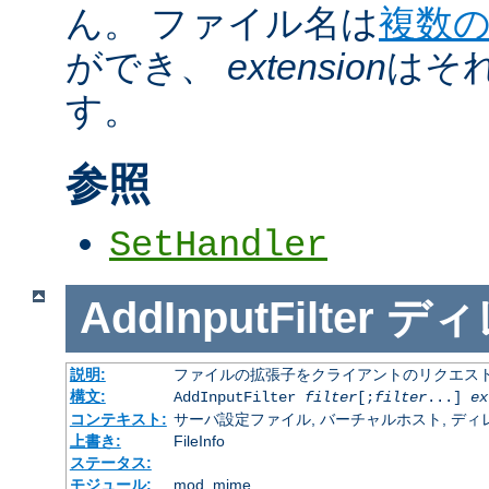
ん。 ファイル名は
複数
ができ、
extension
はそ
す。
参照
SetHandler
AddInputFilter
ディ
説明:
ファイルの拡張子をクライアントのリクエスト
構文:
AddInputFilter
filter
[;
filter
...]
ex
コンテキスト:
サーバ設定ファイル, バーチャルホスト, ディレクトリ
上書き:
FileInfo
ステータス:
モジュール:
mod_mime