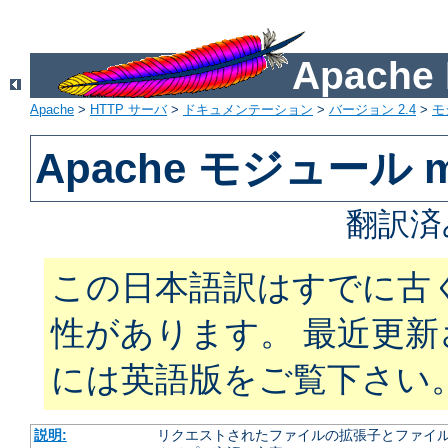
Apach
Apache
>
HTTP サーバ
>
ドキュメンテーション
>
バージョン 2.4
>
モ
Apache モジュール m
翻訳済
この日本語訳はすでに古
性があります。 最近更
には英語版をご覧下さい
説明:
リクエストされたファイルの拡張子とファイルの振