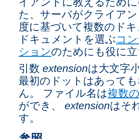
イアントに教えるために
た、サーバがクライアントの 
度に基づいて複数のドキ
ドキュメントを選ぶ
コン
ション
のためにも役に立
引数
extension
は大文字
最初のドットはあっても
ん。 ファイル名は
複数
ができ、
extension
はそ
す。
参照