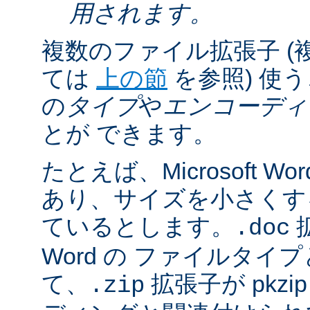
用されます。
複数のファイル拡張子 (
ては
上の節
を参照) 使
の
タイプ
や
エンコーディ
とが できます。
たとえば、Microsoft 
あり、サイズを小さくするた
ているとします。
拡
.doc
Word の ファイルタ
て、
拡張子が pkz
.zip