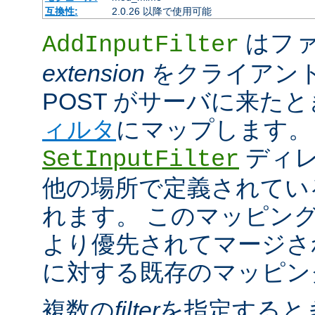
互換性:
2.0.26 以降で使用可能
はファ
AddInputFilter
extension
をクライアン
POST がサーバに来た
ィルタ
にマップします。
ディレ
SetInputFilter
他の場所で定義されてい
れます。 このマッピン
より優先されてマージさ
に対する既存のマッピン
複数の
filter
を指定すると