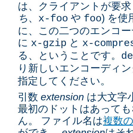
は、クライアントが要求し
ち
、
や
) を
x-foo
foo
に、この二つのエンコー
に
と
x-gzip
x-compre
る、ということです。
de
り新しいエンコーディン
指定してください。
引数
extension
は大文字
最初のドットはあっても
ん。 ファイル名は
複数
ができ、
extension
はそ