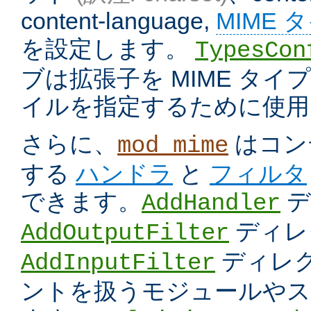
content-language,
MIME 
を設定します。
TypesCon
ブは拡張子を MIME タ
イルを指定するために使用
さらに、
はコン
mod_mime
する
ハンドラ
と
フィルタ
できます。
デ
AddHandler
ディレ
AddOutputFilter
ディレク
AddInputFilter
ントを扱うモジュールやス