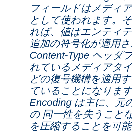
フィールドはメディア
として使われます。そ
れば、値はエンティテ
追加の符号化が適用さ
Content-Type ヘ
れているメディアタ
どの復号機構を適用す
ていることになります。C
Encoding は主に
の 同一性を失うこと
を圧縮することを可能