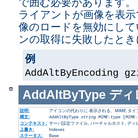
で囲む必要があります。
ライアントが画像を表示
像のロードを無効にして
ンの取得に失敗したとき
例
AddAltByEncoding gz
AddAltByType
ディ
説明:
アイコンの代わりに 表示される、MIME タ
構文:
AddAltByType
string
MIME-type
[
MIME-
コンテキスト:
サーバ設定ファイル, バーチャルホスト, ディレクトリ
上書き:
Indexes
ステータス:
Base