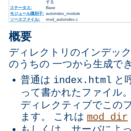
する
ステータス:
Base
モジュール識別子:
autoindex_module
ソースファイル:
mod_autoindex.c
概要
ディレクトリのインデック
のうちの 一つから生成でき
普通は
と
index.html
って書かれたファイル
ディレクティブでこの
ます。 これは
mod_dir
もしくは、サーバによ