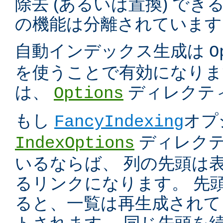
除去 (あるいは置換) で
の機能は分離されています
自動インデックス生成は
O
を使うことで有効になりま
は、
ディレクテ
Options
もし
オプ
FancyIndexing
ディレク
IndexOptions
いるならば、 列の先頭は
るリンクになります。 先
ると、一覧は再生成されて