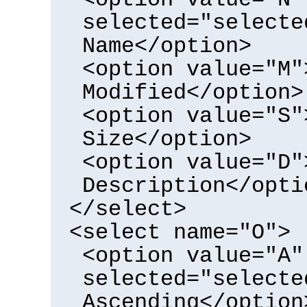
selected="selecte
Name</option>
<option value="M"
Modified</option>
<option value="S"
Size</option>
<option value="D"
Description</opti
</select>
<select name="O">
<option value="A"
selected="selecte
Ascending</option