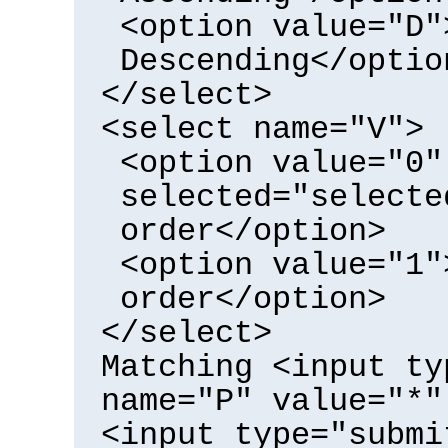
<option value="D"
Descending</optio
</select>
<select name="V">
<option value="0"
selected="selecte
order</option>
<option value="1"
order</option>
</select>
Matching <input ty
name="P" value="*"
<input type="submi