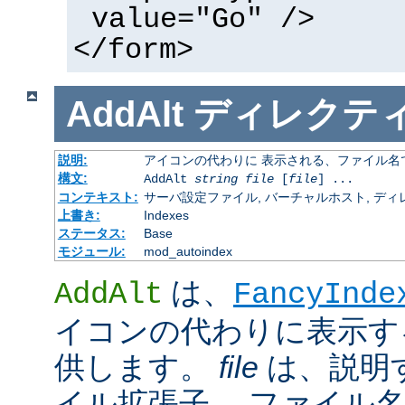
value="Go" />
</form>
AddAlt
ディレクテ
説明:
アイコンの代わりに 表示される、ファイル名
構文:
AddAlt
string
file
[
file
] ...
コンテキスト:
サーバ設定ファイル, バーチャルホスト, ディレクトリ
上書き:
Indexes
ステータス:
Base
モジュール:
mod_autoindex
は、
AddAlt
FancyInde
イコンの代わりに表示す
供します。
file
は、説明
イル拡張子、 ファイル