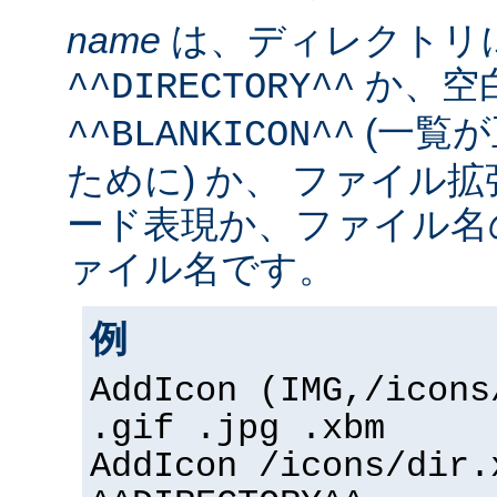
name
は、ディレクトリ
か、空
^^DIRECTORY^^
(一覧
^^BLANKICON^^
ために) か、 ファイル
ード表現か、ファイル名
ァイル名です。
例
AddIcon (IMG,/icons
.gif .jpg .xbm
AddIcon /icons/dir.