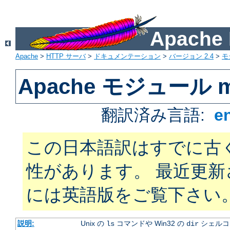
Apach
Apache
>
HTTP サーバ
>
ドキュメンテーション
>
バージョン 2.4
>
モ
Apache モジュール mo
翻訳済み言語:
e
この日本語訳はすでに古
性があります。 最近更
には英語版をご覧下さい
説明:
Unix の
コマンドや Win32 の
シェルコ
ls
dir