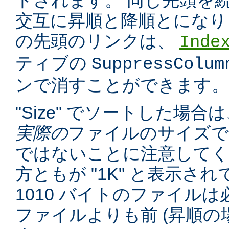
トされます。 同じ先頭を
交互に昇順と降順とになり
の先頭のリンクは、
Inde
ティブの
SuppressColum
ンで消すことができます。
"Size" でソートした場
実際の
ファイルのサイズで
ではないことに注意してくだ
方ともが "1K" と表示さ
1010 バイトのファイルは必
ファイルよりも前 (昇順の