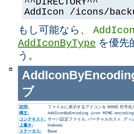
^^DIRECTORY^^
AddIcon /icons/back
もし可能なら、
AddIco
を優先
AddIconByType
う。
AddIconByEncodin
ブ
説明:
ファイルに表示するアイコンを MIME 符号
構文:
AddIconByEncoding
icon
MIME-encoding
コンテキスト:
サーバ設定ファイル, バーチャルホスト, ディレクトリ
上書き:
Indexes
ステータス:
Base