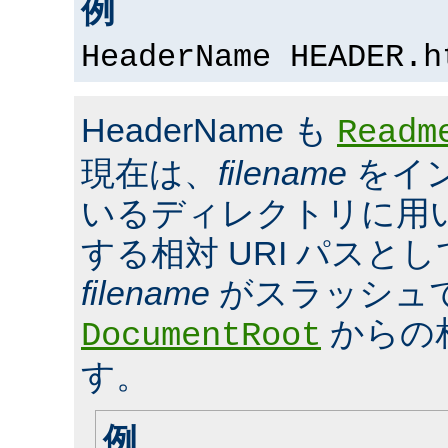
例
HeaderName HEADER.h
HeaderName も
Readm
現在は、
filename
をイ
いるディレクトリに用いら
する相対 URI パスと
filename
がスラッシュ
からの
DocumentRoot
す。
例