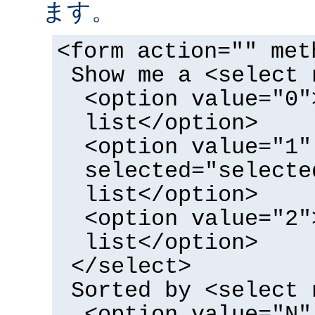
ます。
<form action="" met
Show me a <select 
<option value="0"
list</option>
<option value="1"
selected="selecte
list</option>
<option value="2"
list</option>
</select>
Sorted by <select 
<option value="N"