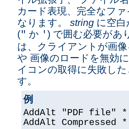
カード表現、完全なファ
なります。
string
に空白
(
か
) で囲む必要があ
"
'
は、クライアントが画像
や 画像のロードを無効に
イコンの取得に失敗した
す。
例
AddAlt "PDF file" *
AddAlt Compressed *