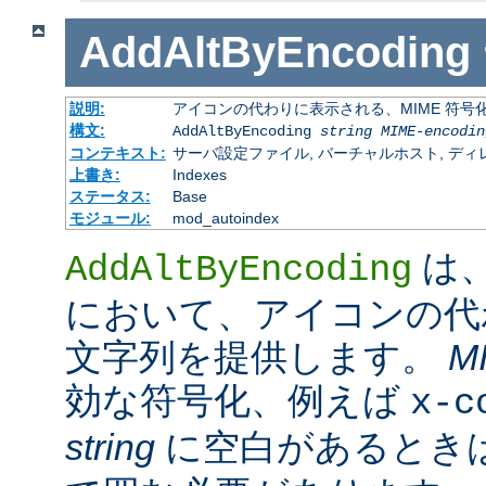
AddAltByEncoding
説明:
アイコンの代わりに表示される、MIME 符号
構文:
AddAltByEncoding
string
MIME-encodin
コンテキスト:
サーバ設定ファイル, バーチャルホスト, ディレクトリ
上書き:
Indexes
ステータス:
Base
モジュール:
mod_autoindex
は
AddAltByEncoding
において、アイコンの代
文字列を提供します。
M
効な符号化、例えば
x-c
string
に空白があるときは