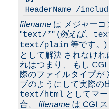
HeaderName /includ
filename
は メジャーコ
"
" (
例えば
、
text/*
tex
等です。)
text/plain
として解決 されなけ
れはつまり、 もし CG
際のファイルタイプが
ブのようにして実際の
としてマー
text/html
合、
filename
は CGI