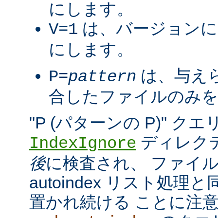
にします。
は、バージョンに
V=1
にします。
は、与え
P=
pattern
合したファイルのみを
"P (パターンの P)" 
ディレク
IndexIgnore
後
に検査され、 ファイ
autoindex リスト処
置かれ続ける ことに注